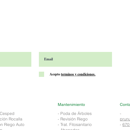
Acepto
terminos y condiciones.
Mantenimiento
Cont
 Cesped
- Poda de Árboles
-
ción Rocalla
- Revisión Riego
prun
ión Riego Auto
- Trat. Fitosanitario
-
670